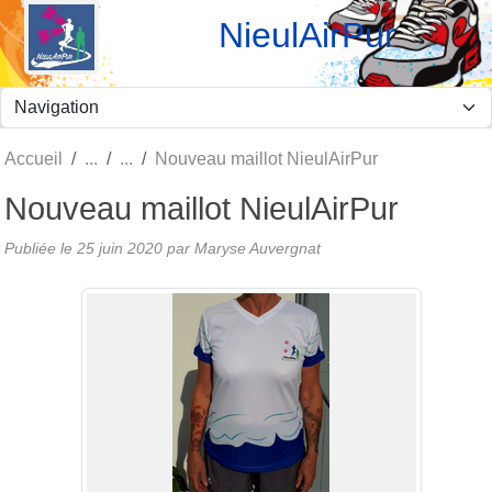
Panneau de gestion des cookies
NieulAirPur
Accueil
Nouveau maillot NieulAirPur
Nouveau maillot NieulAirPur
Publiée le
25 juin 2020
par Maryse Auvergnat