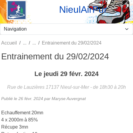
Panneau de gestion des cookies
NieulAirPur
Accueil
Entrainement du 29/02/2024
Entrainement du 29/02/2024
Le
jeudi
29
févr.
2024
Rue de Lauzières
17137
Nieul-sur-Mer
- de 18h30 à 20h
Publié le
26 févr. 2024
par Maryse Auvergnat
Echauffement 20mn
4 x 2000m à 85%
Récupe 3mn