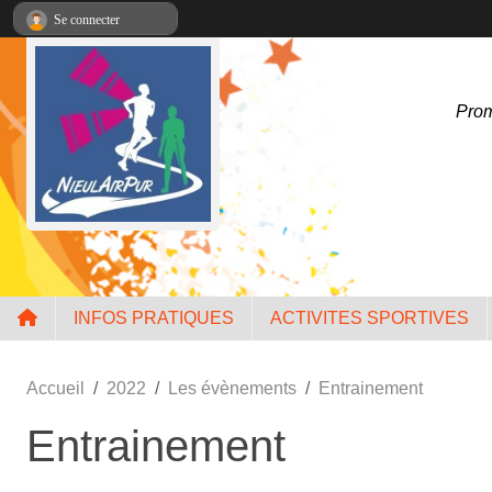
Panneau de gestion des cookies
Se connecter
Prom
INFOS PRATIQUES
ACTIVITES SPORTIVES
Accueil
2022
Les évènements
Entrainement
Entrainement