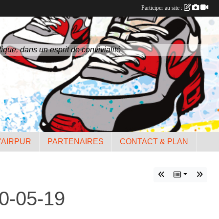
Participer au site :
ique, dans un esprit de convivialité
'AIRPUR
PARTENAIRES
CONTACT & PLAN
30-05-19