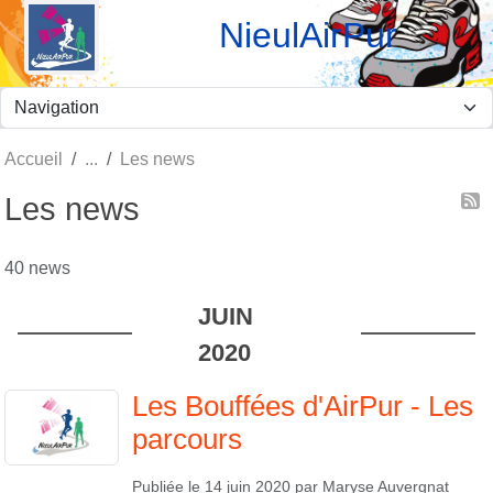
Panneau de gestion des cookies
NieulAirPur
Accueil
Les news
Les news
40 news
JUIN
2020
Les Bouffées d'AirPur - Les
parcours
Publiée le
14 juin 2020
par
Maryse Auvergnat